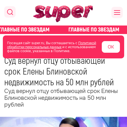
главная
новости о звездах
новости
Посещая сайт super.ru, Вы соглашаетесь с
Политикой
ОК
обработки персональных данных
и с использованием
файлов cookie, указанных в Политике.
06 июля
05:27
Суд вернул отцу отбывающей
срок Елены Блиновской
недвижимость на 50 млн рублей
Суд вернул отцу отбывающей срок Елены
Блиновской недвижимость на 50 млн
рублей