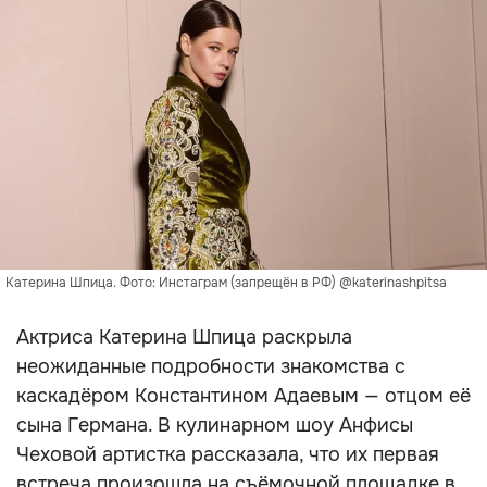
Катерина Шпица. Фото: Инстаграм (запрещён в РФ) @katerinashpitsa
Актриса Катерина Шпица раскрыла
неожиданные подробности знакомства с
каскадёром Константином Адаевым — отцом её
сына Германа. В кулинарном шоу Анфисы
Чеховой артистка рассказала, что их первая
встреча произошла на съёмочной площадке в