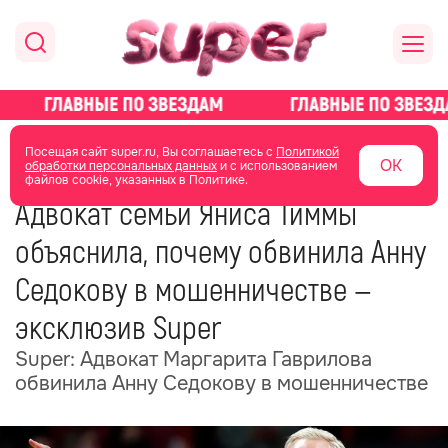
главная
новости о звездах
новости
Посещая сайт super.ru, Вы соглашаетесь с
Политикой
ОК
обработки персональных данных
и с использованием
файлов cookie, указанных в Политике.
22 ноября 2025
09:50
Адвокат семьи Яниса Тиммы
объяснила, почему обвинила Анну
Седокову в мошенничестве —
эксклюзив Super
Super: Адвокат Маргарита Гаврилова
обвинила Анну Седокову в мошенничестве