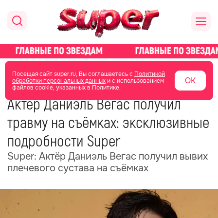
главная
новости о звездах
новости
Посещая сайт super.ru, Вы соглашаетесь с
Политикой
ОК
обработки персональных данных
и с использованием
файлов cookie, указанных в Политике.
02 июля
12:34
Актёр Даниэль Вегас получил
травму на съёмках: эксклюзивные
подробности Super
Super: Актёр Даниэль Вегас получил вывих
плечевого сустава на съёмках