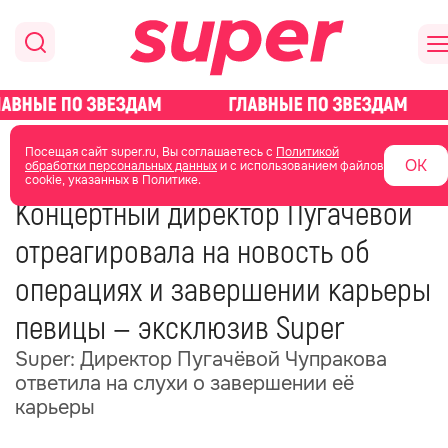
главная
новости о звездах
новости
Посещая сайт super.ru, Вы соглашаетесь с
Политикой
ОК
обработки персональных данных
и с использованием файлов
cookie, указанных в Политике.
29 июня
12:33
Концертный директор Пугачёвой
отреагировала на новость об
операциях и завершении карьеры
певицы — эксклюзив Super
Super: Директор Пугачёвой Чупракова
ответила на слухи о завершении её
карьеры