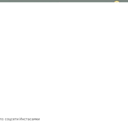
то: соцсети Инстасамки