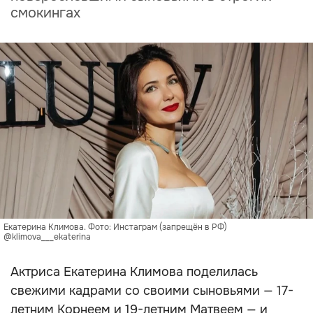
смокингах
Екатерина Климова. Фото: Инстаграм (запрещён в РФ)
@klimova___ekaterina
Актриса Екатерина Климова поделилась
свежими кадрами со своими сыновьями — 17-
летним Корнеем и 19-летним Матвеем — и