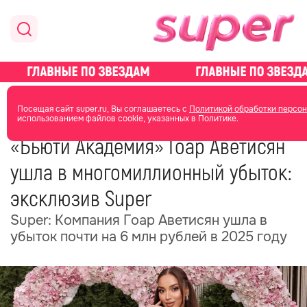
главная
новости о звездах
новости
Посещая сайт super.ru, Вы соглашаетесь с
Политикой обработки персон
использованием файлов cookie, указанных в Политике.
08 июля
10:10
«Бьюти Академия» Гоар Аветисян
ушла в многомиллионный убыток:
эксклюзив Super
Super: Компания Гоар Аветисян ушла в
убыток почти на 6 млн рублей в 2025 году