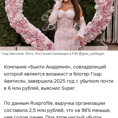
Гоар Аветисян. Фото: Инстаграм (запрещен в РФ) @goar_avetisyan
Компания «Бьюти Академия», совладелицей
которой является визажист и блогер Гоар
Аветисян, завершила 2025 год с убытком почти
в 6 млн рублей, выяснил Super.
По данным Rusprofile, выручка организации
составила 2,5 млн рублей, что на 96% меньше,
чем годом ранее. При этом чистый убыток