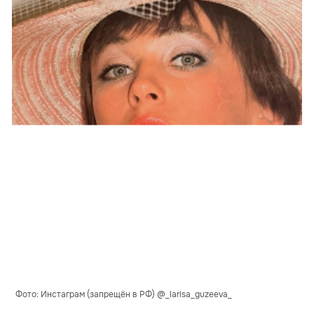
Фото: Инстаграм (запрещён в РФ) @_larisa_guzeeva_