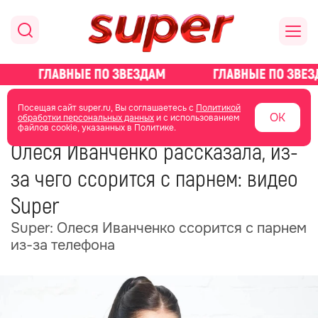
главная
новости о звездах
новости
Посещая сайт super.ru, Вы соглашаетесь с
Политикой
ОК
обработки персональных данных
и с использованием
файлов cookie, указанных в Политике.
18 сентября 2025
05:19
Олеся Иванченко рассказала, из-
за чего ссорится с парнем: видео
Super
Super: Олеся Иванченко ссорится с парнем
из-за телефона