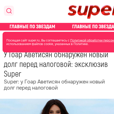
главная
новости о звездах
новости
Посещая сайт super.ru, Вы соглашаетесь с
Политикой обработки персон
использованием файлов cookie, указанных в Политике.
14 мая
11:34
У Гоар Аветисян обнаружен новый
долг перед налоговой: эксклюзив
Super
Super: у Гоар Аветисян обнаружен новый
долг перед налоговой