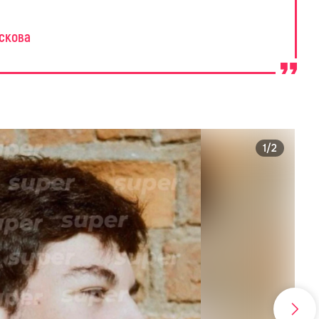
аскова
1/2