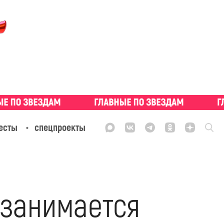
есты
спецпроекты
 занимается