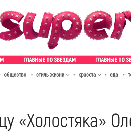
общество
стиль жизни
красота
еда
т
цу «Холостяка» О