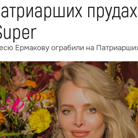
Патриарших прудах
Super
лесю Ермакову ограбили на Патриарши