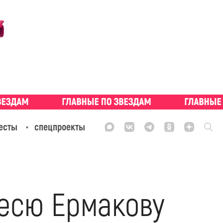
есты
спецпроекты
лесю Ермакову