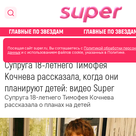
главная
новости о звездах
новости
Посещая сайт super.ru, Вы соглашаетесь с
Политикой обработки персо
данных
и с использованием файлов cookie, указанных в Политике.
30 октября 2025
05:34
Супруга 18-летнего Тимофея
Кочнева рассказала, когда они
планируют детей: видео Super
Супруга 18-летнего Тимофея Кочнева
рассказала о планах на детей