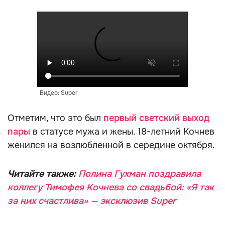
Видео: Super
Отметим, что это был
первый светский выход
пары
в статусе мужа и жены. 18-летний Кочнев
женился на возлюбленной в середине октября.
Читайте также:
Полина Гухман поздравила
коллегу Тимофея Кочнева со свадьбой: «Я так
за них счастлива» — эксклюзив Super