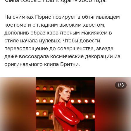
клипа «Oops!… I Did It Again» 2000 года.
На снимках Пэрис позирует в обтягивающем
костюме и с гладким высоким хвостом,
дополнив образ характерным макияжем в
стиле начала нулевых. Чтобы довести
перевоплощение до совершенства, звезда
даже воссоздала космические декорации из
оригинального клипа Бритни.
1/3