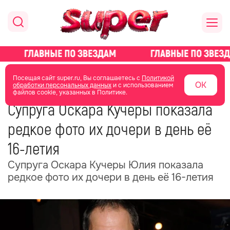
главная
новости о звездах
новости
Посещая сайт super.ru, Вы соглашаетесь с
Политикой
ОК
обработки персональных данных
и с использованием
файлов cookie, указанных в Политике.
18 июня
13:51
Супруга Оскара Кучеры показала
редкое фото их дочери в день её
16-летия
Супруга Оскара Кучеры Юлия показала
редкое фото их дочери в день её 16-летия