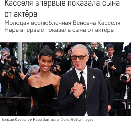
Касселя впервые показала сына
от актёра
Молодая возлюбленная Венсана Касселя
Нара впервые показала сына от актёра
Венсан Кассель и Нара Баптиста. Фото: Getty Images