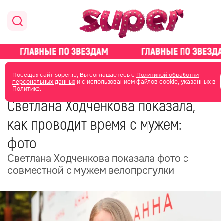
главная
новости о звездах
новости
Посещая сайт super.ru, Вы соглашаетесь с
Политикой обработки
персональных данных
и с использованием файлов cookie, указанных в
Политике.
01 июля
04:44
Светлана Ходченкова показала,
как проводит время с мужем:
фото
Светлана Ходченкова показала фото с
совместной с мужем велопрогулки