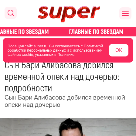
главная
новости о звездах
новости
Посещая сайт super.ru, Вы соглашаетесь с
Политикой
ОК
обработки персональных данных
и с использованием
файлов cookie, указанных в Политике.
19 июня
06:53
Сын Бари Алибасова добился
временной опеки над дочерью:
подробности
Сын Бари Алибасова добился временной
опеки над дочерью