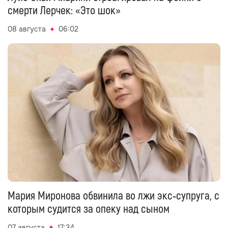
смерти Лерчек: «Это шок»
08 августа
06:02
Мария Миронова обвинила во лжи экс‑супруга, с
которым судится за опеку над сыном
07 августа
17:34