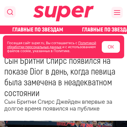
главная
новости о звездах
новости
Посещая сайт super.ru, Вы соглашаетесь с
Политикой
ОК
обработки персональных данных
и с использованием
файлов cookie, указанных в Политике.
15 мая
12:20
Сын Бритни Спирс появился на
показе Dior в день, когда певица
была замечена в неадекватном
состоянии
Сын Бритни Спирс Джейден впервые за
долгое время появился на публике