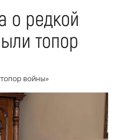
а о редкой
рыли топор
 топор войны»