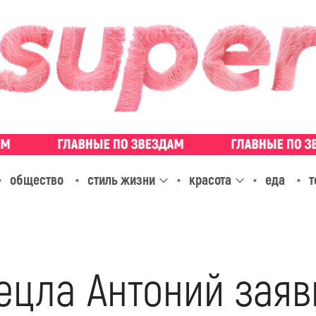
общество
стиль жизни
красота
еда
т
цла Антоний заяви