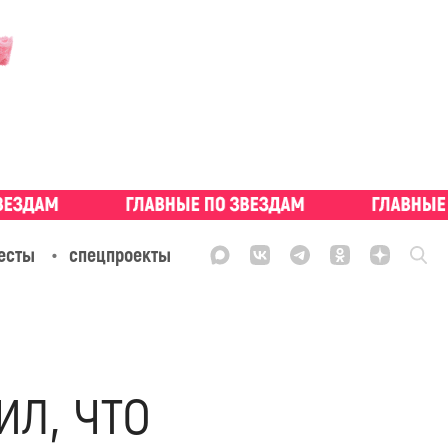
есты
спецпроекты
л, что