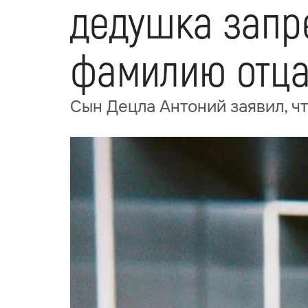
дедушка запр
фамилию отц
Сын Децла Антоний заявил, ч