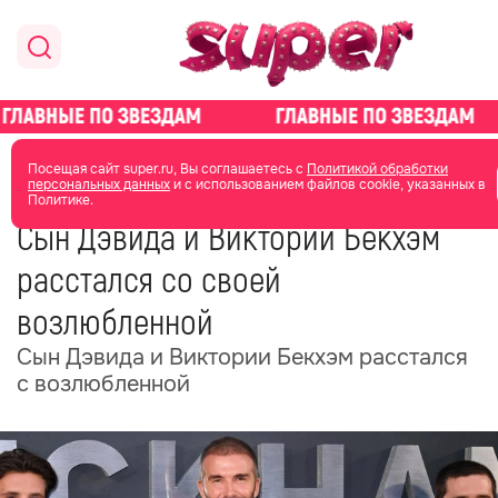
главная
новости о звездах
новости
Посещая сайт super.ru, Вы соглашаетесь с
Политикой обработки
персональных данных
и с использованием файлов cookie, указанных в
Политике.
06 июня 2025
06:32
Сын Дэвида и Виктории Бекхэм
расстался со своей
возлюбленной
Сын Дэвида и Виктории Бекхэм расстался
с возлюбленной