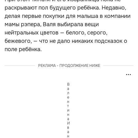
раскрывают пол будущего ребёнка. Недавно,
делая первые покупки для малыша в компании
мамы рэпера, Валя выбирала вещи
нейтральных цветов — белого, серого,
бежевого, — что не дало никаких подсказок о
поле ребёнка.
РЕКЛАМА - ПРОДОЛЖЕНИЕ НИЖЕ
В
а
л
е
н
т
и
н
а
И
в
а
н