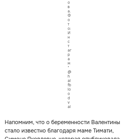
о
в
а.
Ф
о
т
о:
И
н
с
т
аг
р
а
м
*
@
h
al
fb
lo
o
d
v
al
Напомним, что о беременности Валентины
стало известно благодаря маме Тимати,