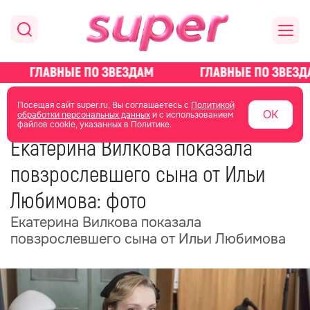
главная
новости о звездах
новости
Посещая сайт super.ru, Вы соглашаетесь с
Политикой
ОК
обработки персональных данных
и с использованием
файлов cookie, указанных в Политике.
29 января
04:32
Екатерина Вилкова показала
повзрослевшего сына от Ильи
Любимова: фото
Екатерина Вилкова показала
повзрослевшего сына от Ильи Любимова