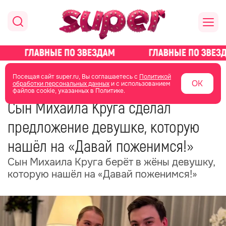
главная
новости о звездах
новости
Посещая сайт super.ru, Вы соглашаетесь с
Политикой
ОК
обработки персональных данных
и с использованием
файлов cookie, указанных в Политике.
10 июня 2025
18:16
Сын Михаила Круга сделал
предложение девушке, которую
нашёл на «Давай поженимся!»
Сын Михаила Круга берёт в жёны девушку,
которую нашёл на «Давай поженимся!»