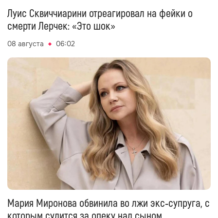
Луис Сквиччиарини отреагировал на фейки о
смерти Лерчек: «Это шок»
08 августа
06:02
Мария Миронова обвинила во лжи экс‑супруга, с
которым судится за опеку над сыном