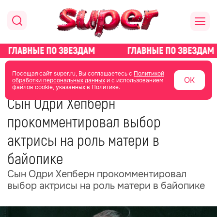
главная
новости о звездах
новости
Посещая сайт super.ru, Вы соглашаетесь с
Политикой
ОК
обработки персональных данных
и с использованием
файлов cookie, указанных в Политике.
25 февраля
20:34
Сын Одри Хепберн
прокомментировал выбор
актрисы на роль матери в
байопике
Сын Одри Хепберн прокомментировал
выбор актрисы на роль матери в байопике