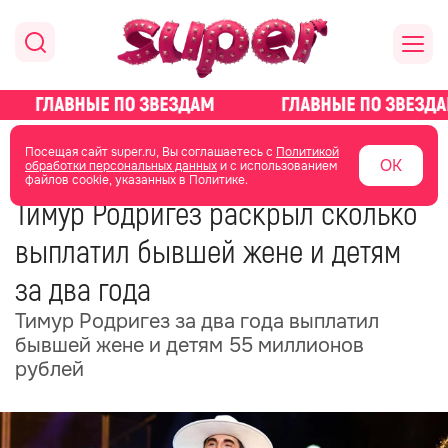
главная
новости о звездах
новости
Посещая сайт super.ru, Вы соглашаетесь с
Политикой
ОК
обработки персональных данных
и с использованием
файлов cookie, указанных в Политике.
08 февраля
08:32
Тимур Родригез раскрыл сколько
выплатил бывшей жене и детям
за два года
Тимур Родригез за два года выплатил
бывшей жене и детям 55 миллионов
рублей