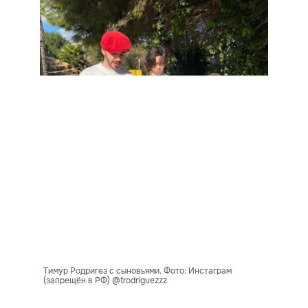
Тимур Родригез с сыновьями. Фото: Инстаграм
(запрещён в РФ) @trodriguezzz