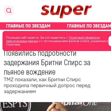
главная
новости о звездах
новости
Посещая сайт super.ru, Вы соглашаетесь с
Политикой обработки
персональных данных
и с использованием файлов cookie, указанных в
Политике.
22 мая
07:51
Появились подробности
задержания Бритни Спирс за
пьяное вождение
TMZ показали, как Бритни Спирс
проходила первичный допрос перед
задержанием