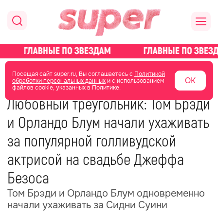
главная
новости о звездах
новости
Посещая сайт super.ru, Вы соглашаетесь с
Политикой
ОК
обработки персональных данных
и с использованием
файлов cookie, указанных в Политике.
30 июня 2025
11:10
Любовный треугольник: Том Брэди
и Орландо Блум начали ухаживать
за популярной голливудской
актрисой на свадьбе Джеффа
Безоса
Том Брэди и Орландо Блум одновременно
начали ухаживать за Сидни Суини