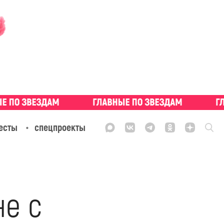
есты
спецпроекты
не с