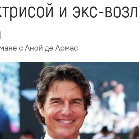
ктрисой и экс-воз
а
омане с Аной де Армас