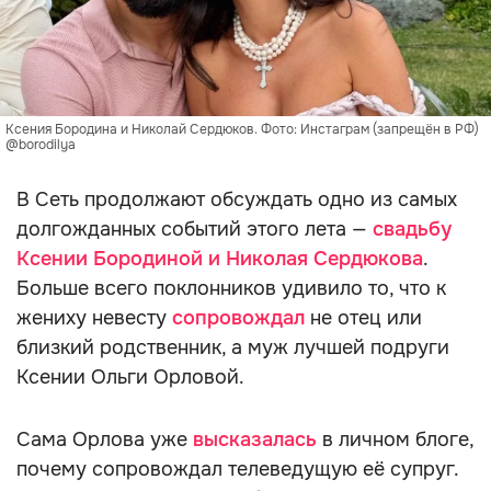
Ксения Бородина и Николай Сердюков. Фото: Инстаграм (запрещён в РФ)
@borodilya
В Сеть продолжают обсуждать одно из самых
долгожданных событий этого лета —
свадьбу
Ксении Бородиной и Николая Сердюкова
.
Больше всего поклонников удивило то, что к
жениху невесту
сопровождал
не отец или
близкий родственник, а муж лучшей подруги
Ксении Ольги Орловой.
Сама Орлова уже
высказалась
в личном блоге,
почему сопровождал телеведущую её супруг.