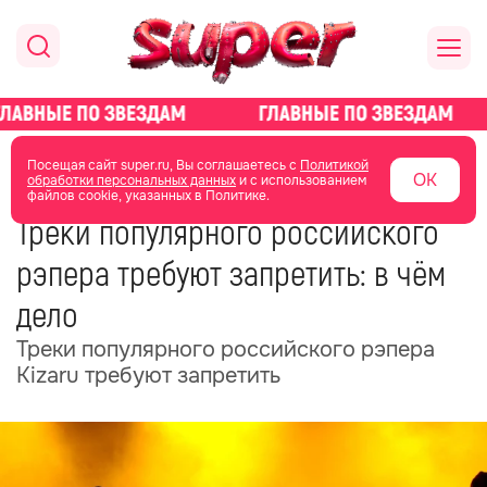
главная
новости о звездах
новости
Посещая сайт super.ru, Вы соглашаетесь с
Политикой
ОК
обработки персональных данных
и с использованием
файлов cookie, указанных в Политике.
26 июня 2025
12:13
Треки популярного российского
рэпера требуют запретить: в чём
дело
Треки популярного российского рэпера
Kizaru требуют запретить