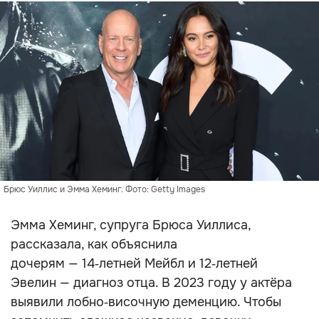
Брюс Уиллис и Эмма Хеминг. Фото: Getty Images
Эмма Хеминг, супруга Брюса Уиллиса,
рассказала, как объяснила
дочерям — 14‑летней Мейбл и 12‑летней
Эвелин — диагноз отца. В 2023 году у актёра
выявили лобно‑височную деменцию. Чтобы