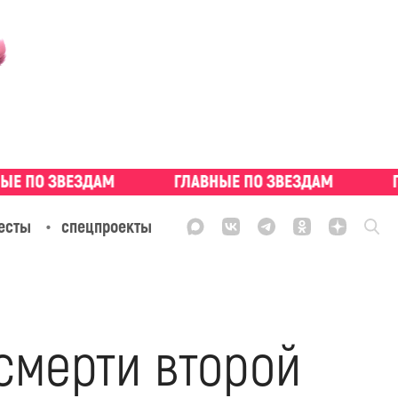
есты
спецпроекты
смерти второй