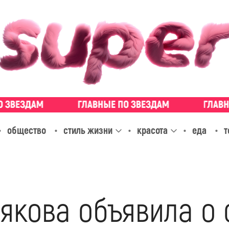
общество
стиль жизни
красота
еда
т
якова объявила о 