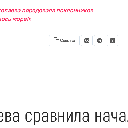
олаева порадовала поклонников
лось море!»
Ссылка
ева сравнила нача