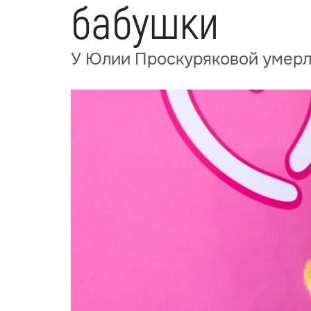
бабушки
У Юлии Проскуряковой умерл