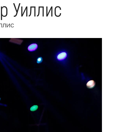
ор Уиллис
ллис