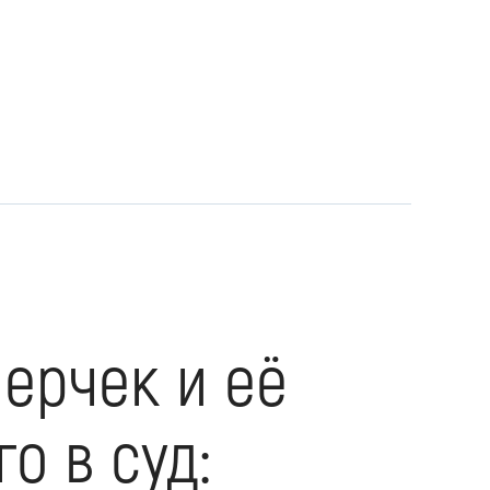
ерчек и её
о в суд: