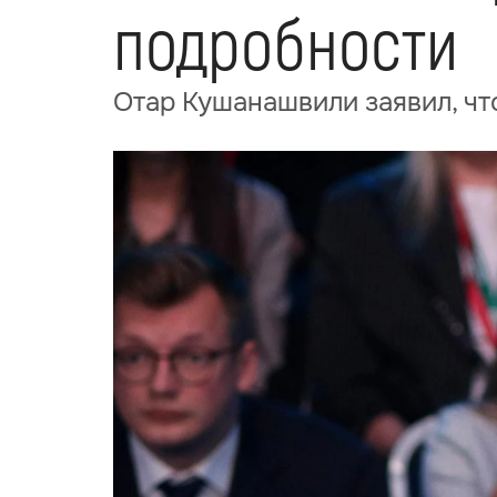
подробности
Отар Кушанашвили заявил, чт