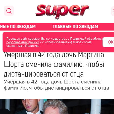
главная
новости о звездах
новости
Посещая сайт super.ru, Вы соглашаетесь с
Политикой обработки
ОК
персональных данных
и с использованием файлов cookie,
указанных в Политике.
27 февраля
20:14
Умершая в 42 года дочь Мартина
Шорта сменила фамилию, чтобы
дистанцироваться от отца
Умершая в 42 года дочь Шорта сменила
фамилию, чтобы дистанцироваться от отца