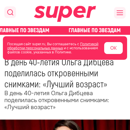
главная
новости о звездах
новости
Посещая сайт super.ru, Вы соглашаетесь с
Политикой
ОК
обработки персональных данных
и с использованием
файлов cookie, указанных в Политике.
29 июня
14:34
В день 40-летия Ольга Дибцева
поделилась откровенными
снимками: «Лучший возраст»
В день 40-летия Ольга Дибцева
поделилась откровенными снимками:
«Лучший возраст»