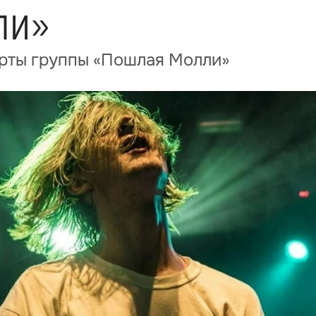
ли»
ерты группы «Пошлая Молли»