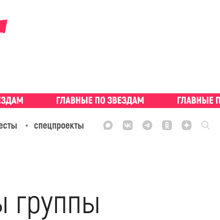
есты
спецпроекты
ы группы