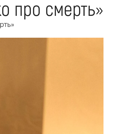
ко про смерть»
рть»