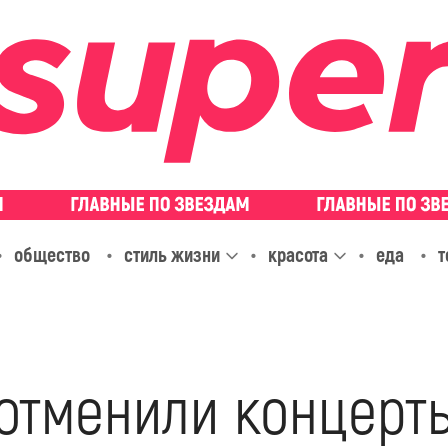
общество
стиль жизни
красота
еда
т
 отменили концерт