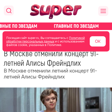
главная
новости о звездах
новости
Посещая сайт super.ru, Вы соглашаетесь с
Политикой
ОК
обработки персональных данных
и с использованием
файлов cookie, указанных в Политике.
19 июня
14:57
В Москве отменили концерт 91-
летней Алисы Фрейндлих
В Москве отменили летний концерт 91-
летней Алисы Фрейндлих