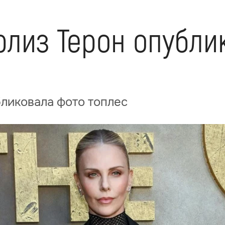
рлиз Терон опубли
ликовала фото топлес