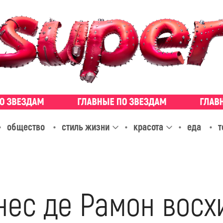
общество
стиль жизни
красота
еда
т
нес де Рамон восх