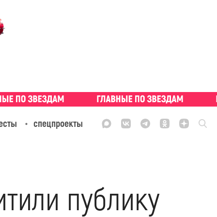
есты
спецпроекты
итили публику