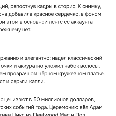
й, репостнув кадры в сторис. К снимку,
она добавила красное сердечко, а фоном
ри этом в основной ленте её аккаунта
режнему нет.
ржанно и элегантно: надел классический
 очки и аккуратно уложил набок волосы.
ем прозрачном чёрном кружевном платье.
т и серьги‑капли.
 оценивают в 50 миллионов долларов,
тских событий года. Церемонию вёл Адам
тиви Никс из Fleetwood Mac и Пол