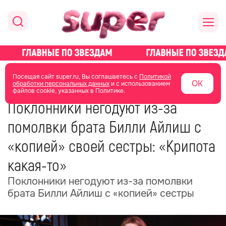
главная
новости о звездах
новости
Посещая сайт super.ru, Вы соглашаетесь с
Политикой
ОК
обработки персональных данных
и с использованием
файлов cookie, указанных в Политике.
26 сентября 2025
07:14
Поклонники негодуют из-за
помолвки брата Билли Айлиш с
«копией» своей сестры: «Крипота
какая-то»
Поклонники негодуют из-за помолвки
брата Билли Айлиш с «копией» сестры