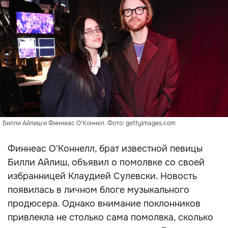
Билли Айлиш и Финнеас О'Коннел. Фото: gettyimages.com
Финнеас О'Коннелл, брат известной певицы
Билли Айлиш, объявил о помолвке со своей
избранницей Клаудией Сулевски. Новость
появилась в личном блоге музыкального
продюсера. Однако внимание поклонников
привлекла не столько сама помолвка, сколько