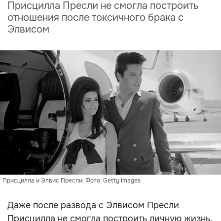
Присцилла Пресли не смогла построить
отношения после токсичного брака с
Элвисом
Присцилла и Элвис Пресли. Фото: Getty Images
Даже после развода с Элвисом Пресли
Присцилла не смогла построить личную жизнь.