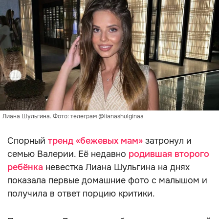
Лиана Шульгина. Фото: телеграм @lianashulginaa
Спорный
тренд «бежевых мам»
затронул и
семью Валерии. Её недавно
родившая второго
ребёнка
невестка Лиана Шульгина на днях
показала первые домашние фото с малышом и
получила в ответ порцию критики.