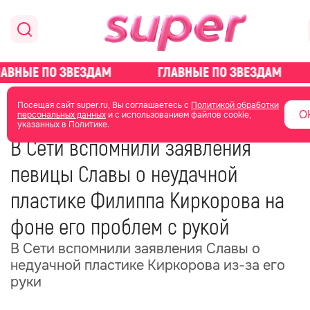
главная
новости о звездах
новости
Посещая сайт super.ru, Вы соглашаетесь с
Политикой обработки
О
персональных данных
и с использованием файлов cookie,
указанных в Политике.
22 июня 2025
08:20
В Сети вспомнили заявления
певицы Славы о неудачной
пластике Филиппа Киркорова на
фоне его проблем с рукой
В Сети вспомнили заявления Славы о
недуачной пластике Киркорова из-за его
руки