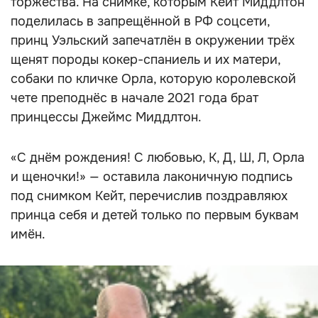
торжества. На снимке, которым Кейт Миддлтон
поделилась в запрещённой в РФ соцсети,
принц Уэльский запечатлён в окружении трёх
щенят породы кокер-спаниель и их матери,
собаки по кличке Орла, которую королевской
чете преподнёс в начале 2021 года брат
принцессы Джеймс Миддлтон.
«С днём рождения! С любовью, К, Д, Ш, Л, Орла
и щеночки!» — оставила лаконичную подпись
под снимком Кейт, перечислив поздравляюх
принца себя и детей только по первым буквам
имён.