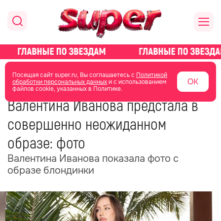
главная
новости о звездах
новости
Посещая сайт super.ru, Вы соглашаетесь с
Политикой
ОК
обработки персональных данных
и с использованием
файлов cookie, указанных в Политике.
04 июля
08:51
Валентина Иванова предстала в
совершенно неожиданном
образе: фото
Валентина Иванова показала фото с
образе блондинки