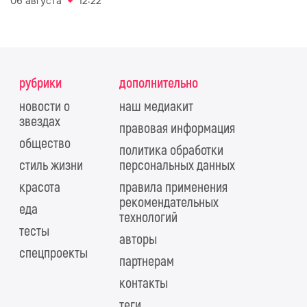
06 августа
12:22
рубрики
дополнительно
новости о
наш медиакит
звездах
правовая информация
общество
политика обработки
стиль жизни
персональных данных
красота
правила применения
рекомендательных
еда
технологий
тесты
авторы
спецпроекты
партнерам
контакты
теги