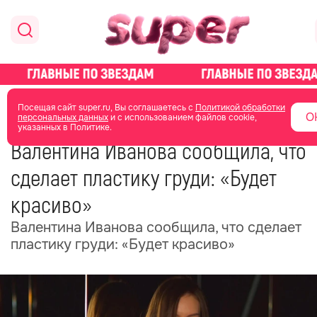
главная
новости о звездах
новости
Посещая сайт super.ru, Вы соглашаетесь с
Политикой обработки
О
персональных данных
и с использованием файлов cookie,
указанных в Политике.
12 мая
17:14
Валентина Иванова сообщила, что
сделает пластику груди: «Будет
красиво»
Валентина Иванова сообщила, что сделает
пластику груди: «Будет красиво»