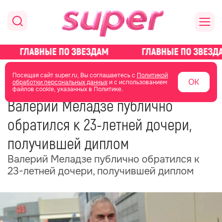
главная
новости о звездах
новости
Посещая сайт super.ru, Вы соглашаетесь с
Политикой
ОК
обработки персональных данных
и с использованием
файлов cookie, указанных в Политике.
01 июля
08:16
Валерий Меладзе публично
обратился к 23-летней дочери,
получившей диплом
Валерий Меладзе публично обратился к
23-летней дочери, получившей диплом