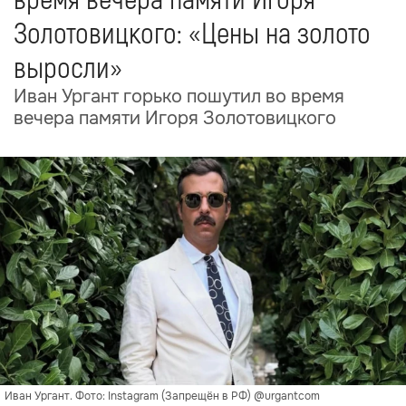
время вечера памяти Игоря
Золотовицкого: «Цены на золото
выросли»
Иван Ургант горько пошутил во время
вечера памяти Игоря Золотовицкого
Иван Ургант. Фото: Instagram (Запрещён в РФ) @urgantcom