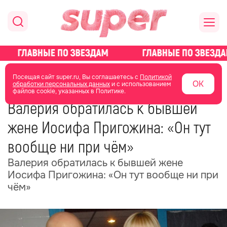
главная
новости о звездах
новости
Посещая сайт super.ru, Вы соглашаетесь с
Политикой
ОК
обработки персональных данных
и с использованием
файлов cookie, указанных в Политике.
11 февраля
14:29
Валерия обратилась к бывшей
жене Иосифа Пригожина: «Он тут
вообще ни при чём»
Валерия обратилась к бывшей жене
Иосифа Пригожина: «Он тут вообще ни при
чём»