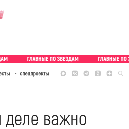
есты
спецпроекты
м деле важно