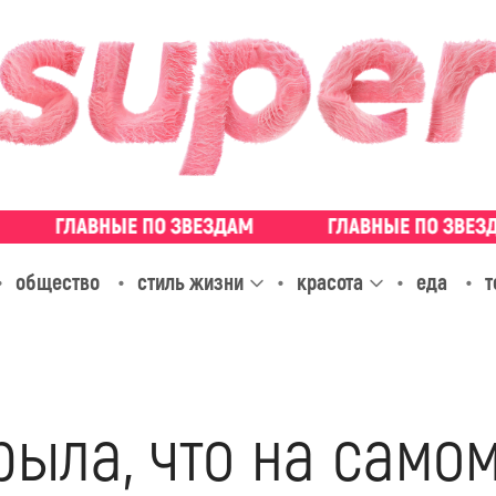
общество
стиль жизни
красота
еда
т
рыла, что на само