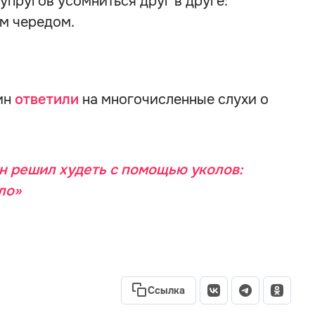
упругов усомниться друг в друге:
им чередом.
ин
ответили
на многочисленные слухи о
 решил худеть с помощью уколов:
ло»
Ссылка