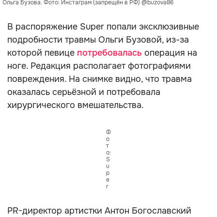
Ольга Бузова. Фото: Инстаграм (запрещён в РФ) @buzova86
В распоряжение Super попали эксклюзивные
подробности травмы Ольги Бузовой, из-за
которой певице
потребовалась
операция на
ноге. Редакция располагает фотографиями
повреждения. На снимке видно, что травма
оказалась серьёзной и потребовала
хирургического вмешательства.
Ф
о
т
о:
S
u
p
e
r
PR-директор артистки Антон Богославский