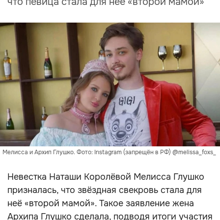
что певица стала для неё «второй мамой»
Мелисса и Архип Глушко. Фото: Instagram (запрещён в РФ) @melissa_foxs_
Невестка Наташи Королёвой Мелисса Глушко
призналась, что звёздная свекровь стала для
неё «второй мамой». Такое заявление жена
Архипа Глушко сделала, подводя итоги участия