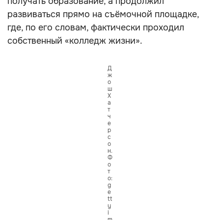
получать образование, а продолжил
развиваться прямо на съёмочной площадке,
где, по его словам, фактически проходил
собственный «колледж жизни».
Д
ж
о
ш
Х
а
т
ч
е
р
с
о
н.
Ф
о
т
о:
g
e
tt
y
i
m