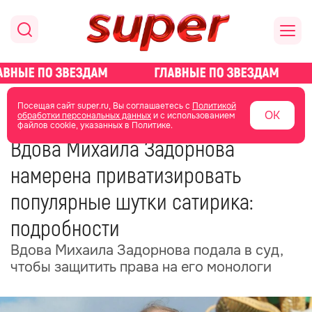
главная
новости о звездах
новости
Посещая сайт super.ru, Вы соглашаетесь с
Политикой
ОК
обработки персональных данных
и с использованием
файлов cookie, указанных в Политике.
12 июня
15:09
Вдова Михаила Задорнова
намерена приватизировать
популярные шутки сатирика:
подробности
Вдова Михаила Задорнова подала в суд,
чтобы защитить права на его монологи