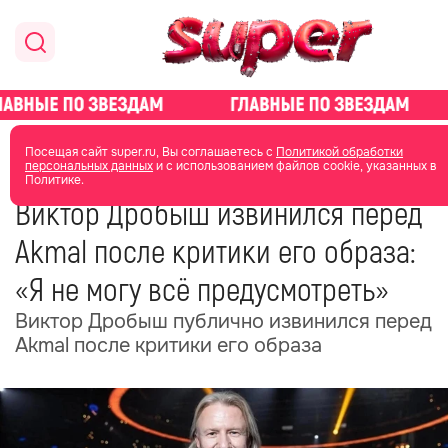
главная
новости о звездах
новости
Посещая сайт super.ru, Вы соглашаетесь с
Политикой обработки
персональных данных
и с использованием файлов cookie, указанных в
Политике.
19 июня
05:28
Виктор Дробыш извинился перед
Akmal после критики его образа:
«Я не могу всё предусмотреть»
Виктор Дробыш публично извинился перед
Akmal после критики его образа