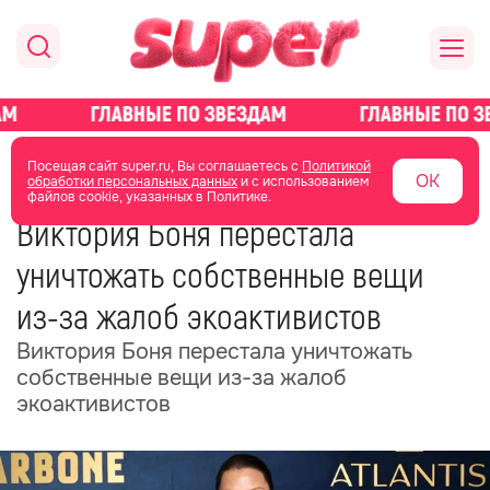
главная
новости о звездах
новости
Посещая сайт super.ru, Вы соглашаетесь с
Политикой
ОК
обработки персональных данных
и с использованием
файлов cookie, указанных в Политике.
02 июля
07:20
Виктория Боня перестала
уничтожать собственные вещи
из-за жалоб экоактивистов
Виктория Боня перестала уничтожать
собственные вещи из-за жалоб
экоактивистов