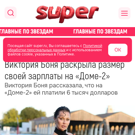
главная
новости о звездах
новости
Посещая сайт super.ru, Вы соглашаетесь с
Политикой
ОК
обработки персональных данных
и с использованием
файлов cookie, указанных в Политике.
22 июня
07:57
Виктория Боня раскрыла размер
своей зарплаты на «Доме-2»
Виктория Боня рассказала, что на
«Доме-2» ей платили 6 тысяч долларов