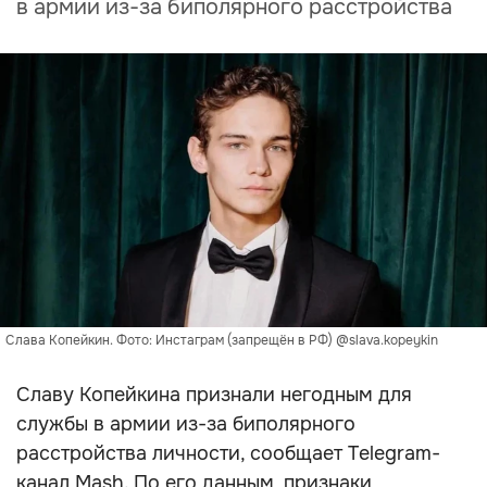
в армии из-за биполярного расстройства
Слава Копейкин. Фото: Инстаграм (запрещён в РФ) @slava.kopeykin
Славу Копейкина признали негодным для
службы в армии из-за биполярного
расстройства личности, сообщает Telegram-
канал Mash. По его данным, признаки