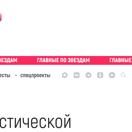
есты
спецпроекты
астической