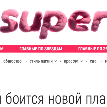
общество
стиль жизни
красота
еда
т
 боится новой пл