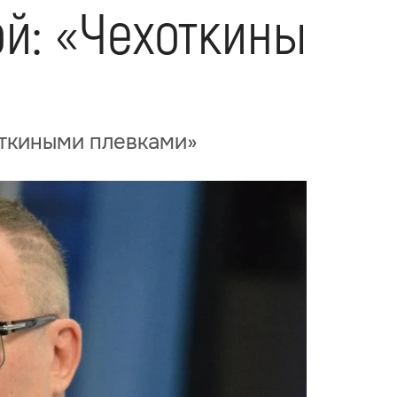
ой: «Чехоткины
откиными плевками»