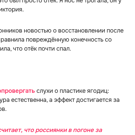
это был просто отёк. Я нос не трогала, он у
иктория.
нников новостью о восстановлении после
 сравнила повреждённую конечность со
ла, что отёк почти спал.
опровергать
слухи о пластике ягодиц:
ура естественна, а эффект достигается за
ов.
читает, что россиянки в погоне за