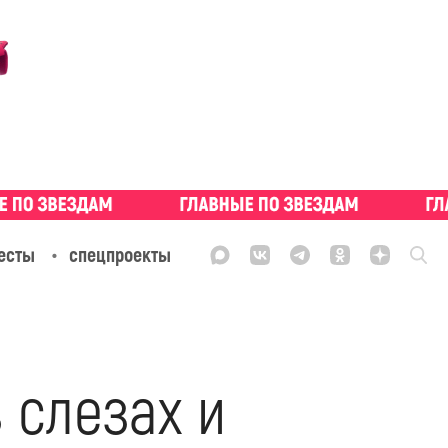
есты
спецпроекты
 слезах и