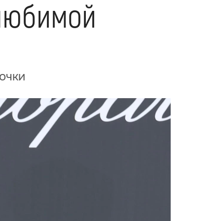
 любимой
рочки