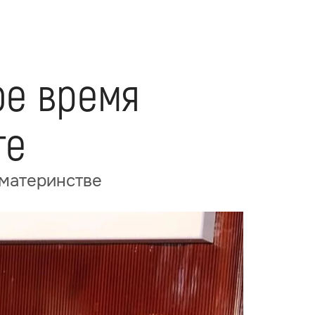
ое время
те
 материнстве