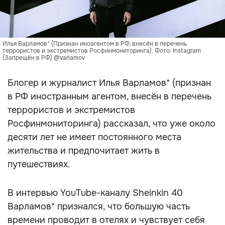
Илья Варламов* (Признан иноагентом в РФ, внесён в перечень
террористов и экстремистов Росфинмониторинга). Фото: Instagram
(Запрещён в РФ) @varlamov
Блогер и журналист Илья Варламов* (признан
в РФ иностранным агентом, внесён в перечень
террористов и экстремистов
Росфинмониторинга) рассказал, что уже около
десяти лет не имеет постоянного места
жительства и предпочитает жить в
путешествиях.
В интервью YouTube-каналу Sheinkin 40
Варламов* признался, что большую часть
времени проводит в отелях и чувствует себя