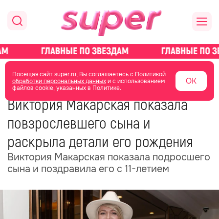
главная
новости о звездах
новости
Посещая сайт super.ru, Вы соглашаетесь с
Политикой
ОК
обработки персональных данных
и с использованием
файлов cookie, указанных в Политике.
04 июня
12:26
Виктория Макарская показала
повзрослевшего сына и
раскрыла детали его рождения
Виктория Макарская показала подросшего
сына и поздравила его с 11-летием