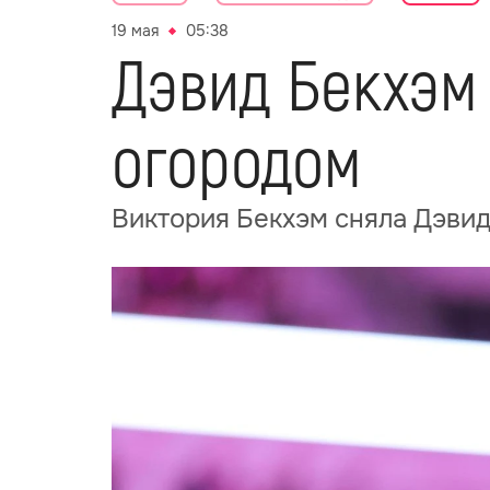
19 мая
05:38
Дэвид Бекхэм
огородом
Виктория Бекхэм сняла Дэвид