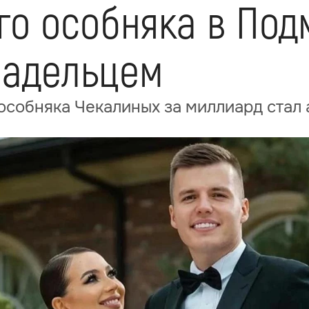
о особняка в Подм
ладельцем
собняка Чекалиных за миллиард стал 