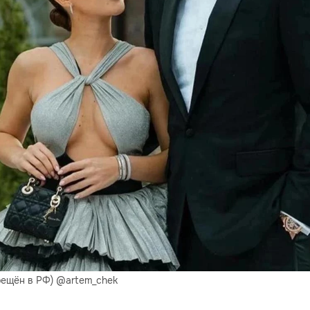
рещён в РФ) @artem_chek