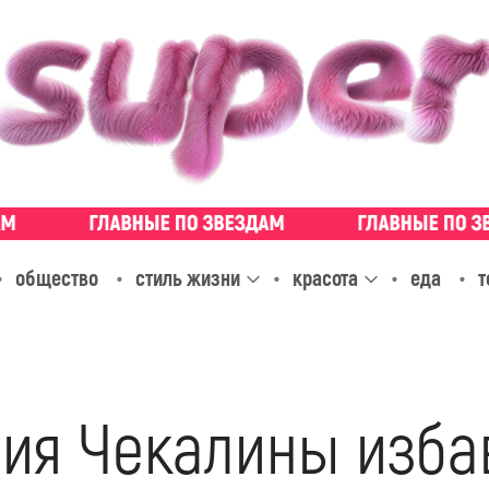
общество
стиль жизни
красота
еда
т
рия Чекалины изба