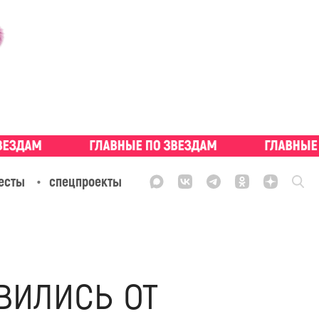
есты
спецпроекты
вились от