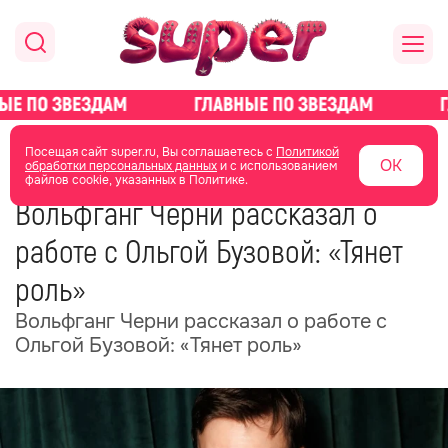
главная
новости о звездах
новости
Посещая сайт super.ru, Вы соглашаетесь с
Политикой
ОК
обработки персональных данных
и с использованием
файлов cookie, указанных в Политике.
03 февраля
15:29
Вольфганг Черни рассказал о
работе с Ольгой Бузовой: «Тянет
роль»
Вольфганг Черни рассказал о работе с
Ольгой Бузовой: «Тянет роль»