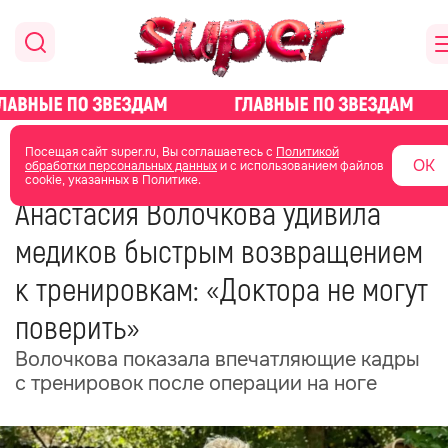
главная
новости о звездах
новости
Посещая сайт super.ru, Вы соглашаетесь с
Политикой
ОК
обработки персональных данных
и с использованием файлов
cookie, указанных в Политике.
22 июня
05:29
Анастасия Волочкова удивила
медиков быстрым возвращением
к тренировкам: «Доктора не могут
поверить»
Волочкова показала впечатляющие кадры
с тренировок после операции на ноге