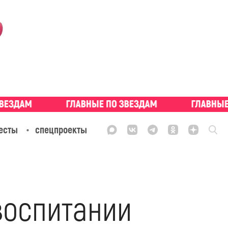
есты
спецпроекты
воспитании