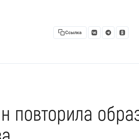
Ссылка
н повторила образ
за