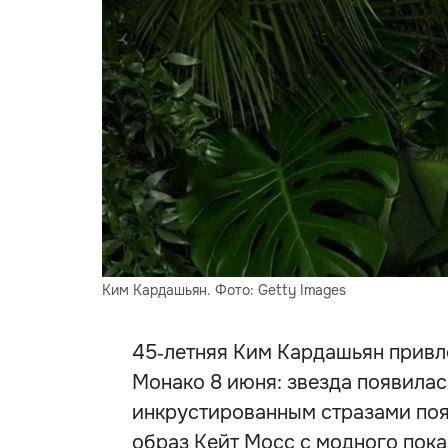
Ким Кардашьян. Фото: Getty Images
45‑летняя Ким Кардашьян привл
Монако 8 июня: звезда появилас
инкрустированным стразами поя
образ Кейт Мосс с модного пока