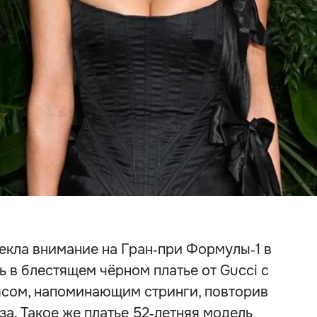
екла внимание на Гран‑при Формулы‑1 в
ь в блестящем чёрном платье от Gucci с
сом, напоминающим стринги, повторив
за. Такое же платье 52‑летняя модель