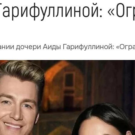
Гарифуллиной: «О
ании дочери Аиды Гарифуллиной: «Огр