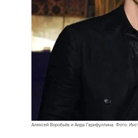
Алексей Воробьёв и Аида Гарифуллина. Фото: Инста