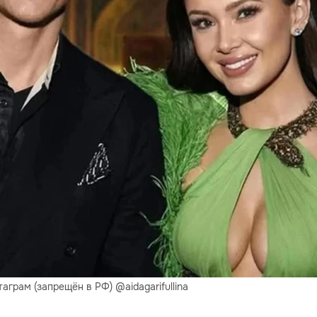
грам (запрещён в РФ) @aidagarifullina